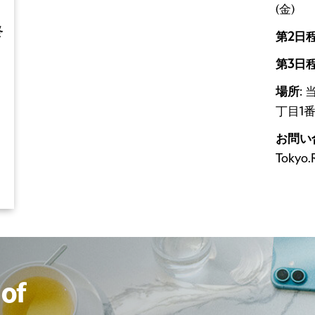
(金)
終
第2日
第3日
場所
:
丁目1番
お問い
Tokyo.
of
of