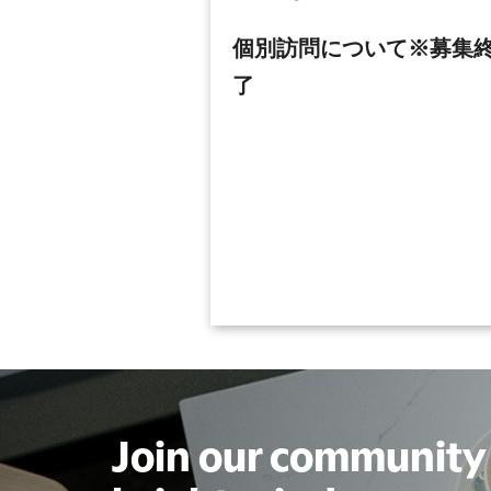
個別訪問について※募集
了
Join our community 
Join our community 