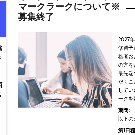
マークラークについて※
募集終了
202
務
修習予
格者お
終
の方を
最先端
だくこ
西
してい
募
ークを
期間:
以下の
第1日