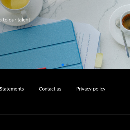
p to our talent
p to our talent
 Statements
Contact us
Privacy policy