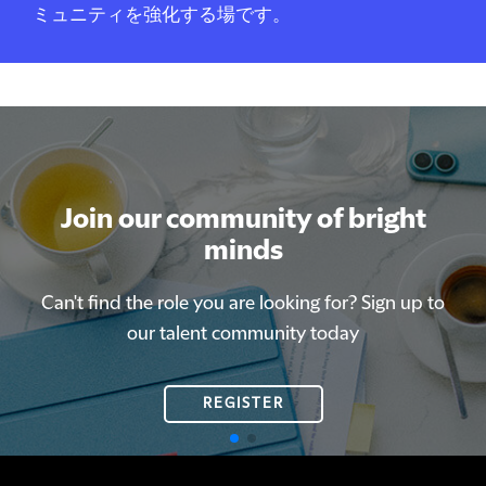
ミュニティを強化する場です。
Join our community of bright
Join our community of bright
minds
minds
Can't find the role you are looking for? Sign up to
Can't find the role you are looking for? Sign up to
our talent community today
our talent community today
REGISTER
REGISTER