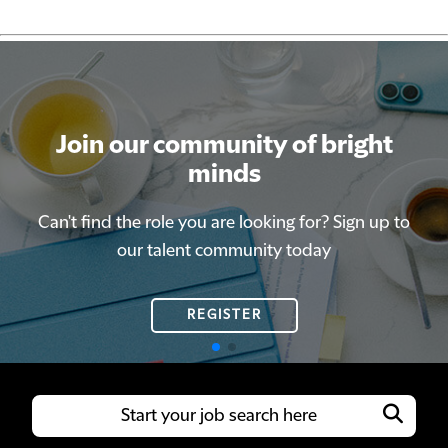
Join our community of bright
Join our community of bright
minds
minds
Can't find the role you are looking for? Sign up to
Can't find the role you are looking for? Sign up to
our talent community today
our talent community today
REGISTER
REGISTER