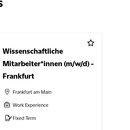
s
Wissenschaftliche
Par
Mitarbeiter*innen (m/w/d) -
Pro
Frankfurt
Fin
Frankfurt am Main
D
Work Experience
P
Fixed Term
P