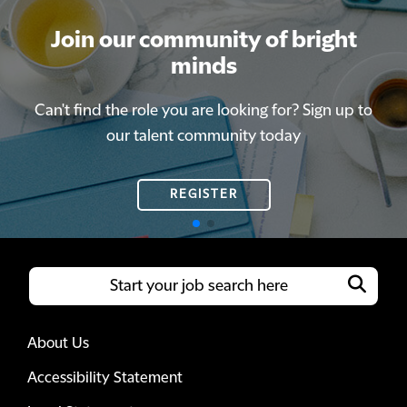
Join our community of bright
Join our community of bright
minds
minds
Can't find the role you are looking for? Sign up to
Can't find the role you are looking for? Sign up to
our talent community today
our talent community today
REGISTER
REGISTER
About Us
Accessibility Statement