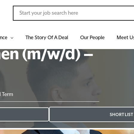
ance
The Story Of A Deal
Our People
Meet U
nen (m/w/d) –
d Term
SHORTLIST