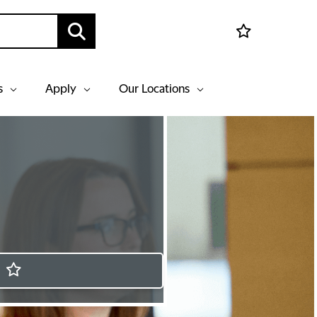
s
Apply
Our Locations