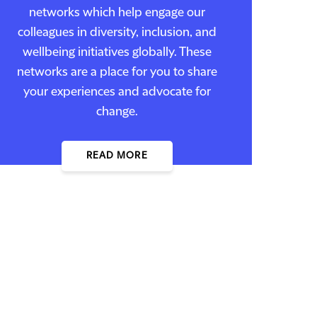
networks which help engage our
colleagues in diversity, inclusion, and
wellbeing initiatives globally. These
networks are a place for you to share
your experiences and advocate for
change.
READ MORE