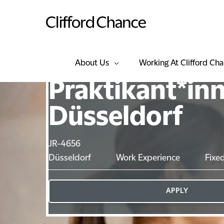
About Us
Working At Clifford Ch
Praktikant*in
Düsseldorf
JR-4656
Düsseldorf
Work Experience
Fixe
APPLY