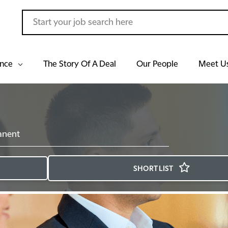
ance
The Story Of A Deal
Our People
Meet U
anent
SHORTLIST