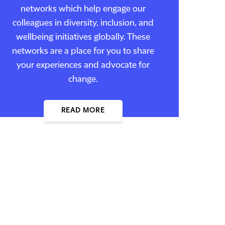
networks which help engage our
colleagues in diversity, inclusion, and
wellbeing initiatives globally. These
networks are a place for you to share
your experiences and advocate for
change.
READ MORE