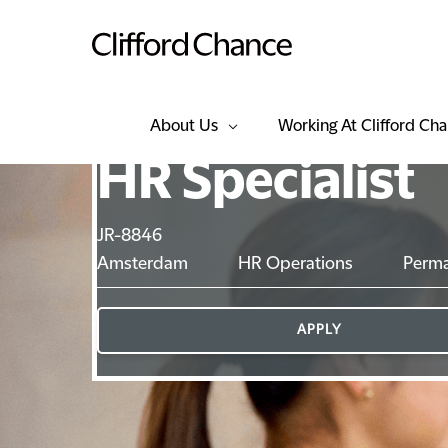
About Us
Working At Clifford Ch
HR Specialist
JR-8846
Amsterdam
HR Operations
Perm
APPLY