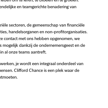
heden om te leren, te bloeien en te groeien.
iendelijke en teamgerichte benadering van
triële sectoren, de gemeenschap van financiële
ties, handelsorganen en non-profitorganisaties.
m ze contact met ons hebben opgenomen, we
 is mogelijk dankzij de ondernemersgeest en de
in al onze teams aantreft.
 werken, je wordt een integraal onderdeel van
mensen. Clifford Chance is een plek waar de
ontmoeten.