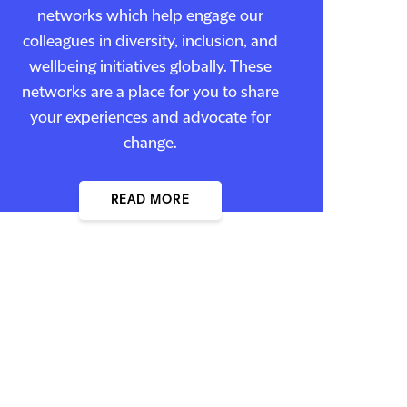
networks which help engage our
colleagues in diversity, inclusion, and
wellbeing initiatives globally. These
networks are a place for you to share
your experiences and advocate for
change.
READ MORE