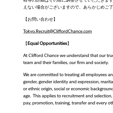
程等の詳細はその際に調整させていただきます
えない場合がございますので、あらかじめご
【お問い合わせ】
Tokyo.Recruit@CliffordChance.com
【
Equal Opportunities
】
At Clifford Chance we understand that our true 
team and their families, our firm and society.
We are committed to treating all employees and
gender, gender identity and expression, marital 
or ethnic origin, social or economic background, 
age. This applies to recruitment and selectio
pay, promotion, training, transfer and every 