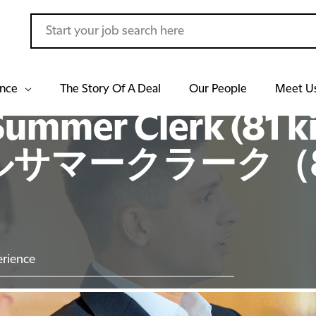
ance
The Story Of A Deal
Our People
Meet U
Summer Clerk (81 k
サマークラーク（8
rience