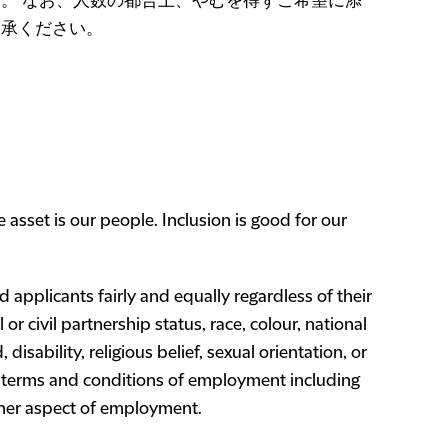
。 なお、人数の都合上、やむを得ずご希望に添
了承ください。
asset is our people. Inclusion is good for our
 applicants fairly and equally regardless of their
or civil partnership status, race, colour, national
disability, religious belief, sexual orientation, or
n, terms and conditions of employment including
other aspect of employment.