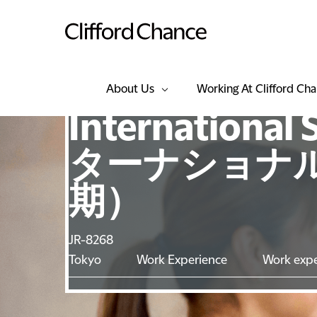
About Us
Working At Clifford Ch
International 
ターナショナル
期）
JR-8268
Tokyo
Work Experience
Work expe