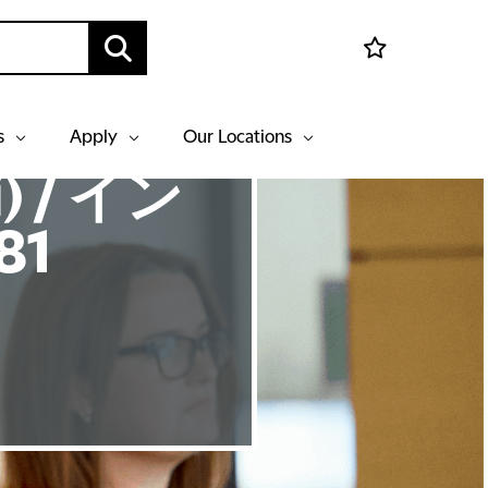
s
Apply
Our Locations
i) / イン
1