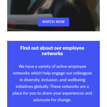
WATCH NOW
Find out about our employee
networks
We have a variety of active employee
networks which help engage our colleagues
in diversity, inclusion, and wellbeing
initiatives globally. These networks are a
place for you to share your experiences and
advocate for change.