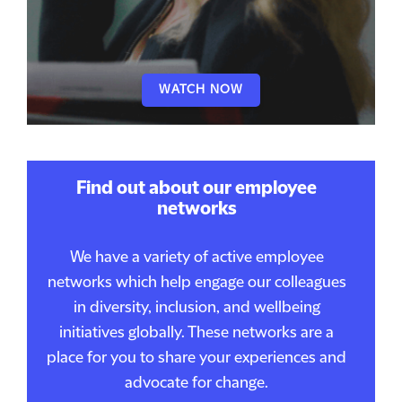
WATCH NOW
Find out about our employee
networks
We have a variety of active employee
networks which help engage our colleagues
in diversity, inclusion, and wellbeing
initiatives globally. These networks are a
place for you to share your experiences and
advocate for change.