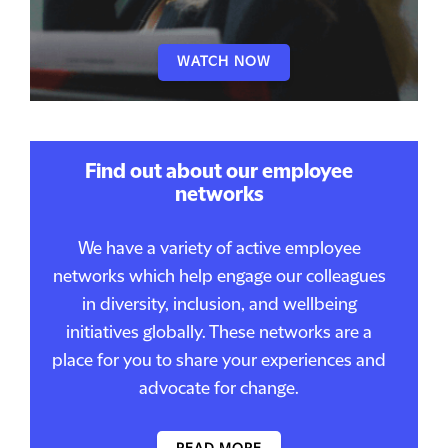
WATCH NOW
Find out about our employee
networks
We have a variety of active employee
networks which help engage our colleagues
in diversity, inclusion, and wellbeing
initiatives globally. These networks are a
place for you to share your experiences and
advocate for change.